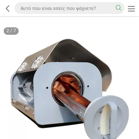
2
/
7