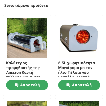
Συνιστώμενα προϊόντα
Καλύτερος
6.5L χωρητικότητα
προμηθευτής της
Μαγείρεμα με τον
Amazon Καυτή
ήλιο Τέλειο νέο
Σπίτι
πώληση Καμπινγκ
μοντέλο φορητό
Κούφες και γκριλ
ηλιακό φούρνο BBQ
Αποστολή
Αποστολή
κουζίνα Αρχίζοντας
Προϊόντα
να μαγειρεύει με τον
ερώτησης
ερώτησης
ήλιο
Βίντεο