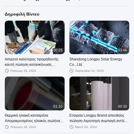
Δημοφιλή Βίντεο
00:25
03:46
Amazon καλύτερος προμηθευτής
Shandong Longpu Solar Energy
καυτή πώληση κατασκήνωση
Co., Ltd.
Κεραμίδες και μπάρες νόστιμο
February 29, 2024
September 14, 2023
φαγητό μαγειρεύει με ένα ηλιακό
φούρνο
01:10
00:30
Θερμική ηλιακή κατσαρόλα
Εταιρεία Longpu Brand απευθείας
Απομακρυσμένος ηλιακός σωλήνας
πώληση Αεροπηγή συμπαγή αντλία
διαστολή 137mm κενό σωλήνα
θερμότητας θερμαντήρες νερού για
February 29, 2024
March 04, 2024
ηλιακή
οικιακή χρήση