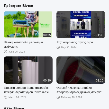
Πρόσφατα Βίντεο
00:55
01:39
Ηλιακή κατσαρόλα με σωλήνα
Τάξα ασφαλείας πηγής αέρα
εκκένωσης
May 30, 2024
June 06, 2024
00:30
01:10
Εταιρεία Longpu Brand απευθείας
Θερμική ηλιακή κατσαρόλα
πώληση Αεροπηγή συμπαγή αντλία
Απομακρυσμένος ηλιακός σωλήνας
θερμότητας θερμαντήρες νερού για
διαστολή 137mm κενό σωλήνα
March 04, 2024
February 29, 2024
οικιακή χρήση
ηλιακή
Άλλα Βίντεο